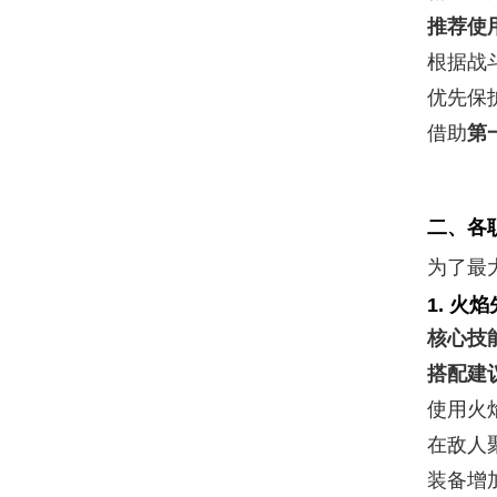
推荐使
根据战
优先保
借助
第
二、各
为了最
1.
火焰
核心技
搭配建
使用火
在敌人
装备增