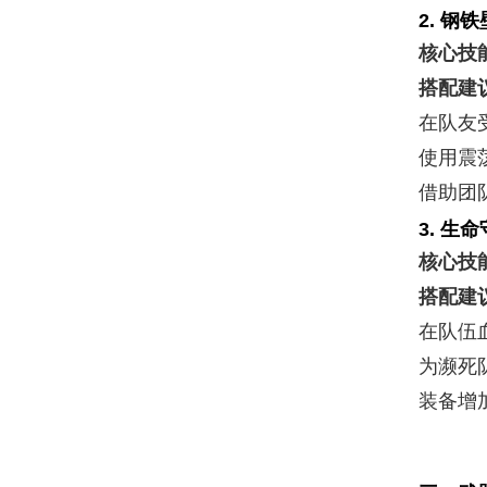
2.
钢铁
核心技
搭配建
在队友
使用震
借助团
3.
生命
核心技
搭配建
在队伍
为濒死
装备增