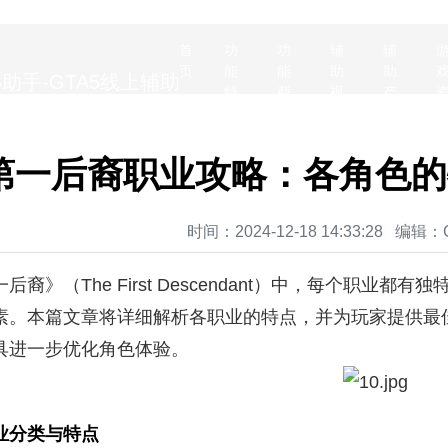
游戏新闻
首
功
功
辅
辅
页
能
能
助
助
NEWS
特
截
视
产
点
图
频
品
第一后裔职业攻略：各角色的
时间：2024-12-18 14:33:28 编
后裔》（The First Descendant）中，每个职
素。本篇文章将详细解析各职业的特点，并为玩家提供最
具进一步优化角色体验。
业分类与特点