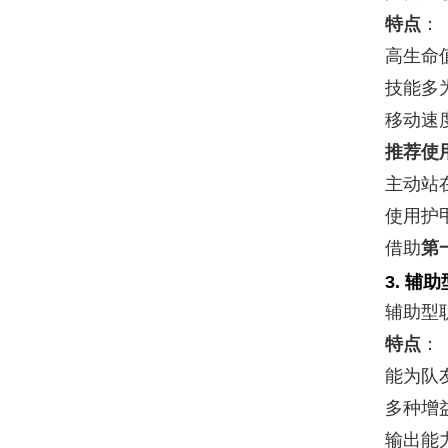
特点
：
高生命
技能多
移动速
推荐使
主动站
使用护
借助
第
3.
辅助
辅助型
特点
：
能为队
多种增
输出能