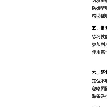
进攻型
防御型
辅助型
五、提
练习技
参加副
使用第
六、避
定位不
忽略团
装备选