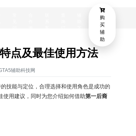
游
常
合
联
查
辅
购
戏
见
作
系
询
助
买
资
问
游
客
订
下
辅
讯
题
戏
服
单
载
助
特点及最佳使用方法
辑：GTA5辅助科技网
业都有独特的技能与定位，合理选择和使用角色是成功的
佳使用建议，同时为您介绍如何借助
第一后裔